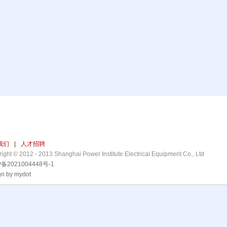
我们
|
人才招聘
ight © 2012 - 2013 Shanghai Power Institute Electrical Equipment Co., Ltd
P备2021004448号-1
gn by mydot