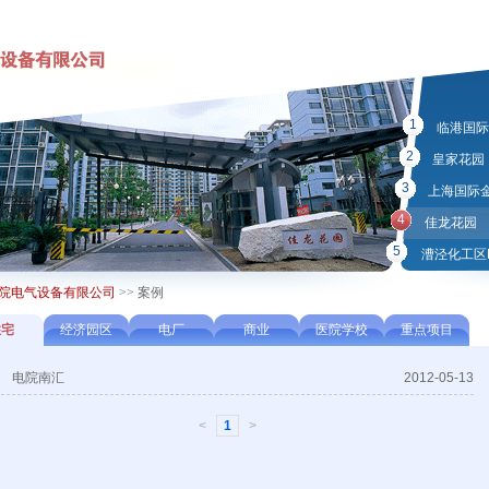
1
临港国际
2
皇家花园
3
上海国际
4
佳龙花园
5
漕泾化工区
院电气设备有限公司
>>
案例
住宅
经济园区
电厂
商业
医院学校
重点项目
电院南汇
2012-05-13
<
1
>